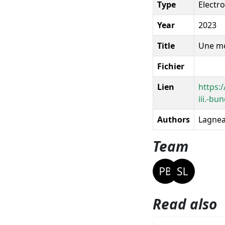
Type
Electr
Year
2023
Title
Une mor
Fichier
Lien
https:/
iii.-bu
Authors
Lagnea
Team
Read also