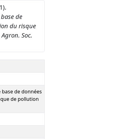
1).
e base de
tion du risque
 Agron. Soc.
ne base de données
sque de pollution