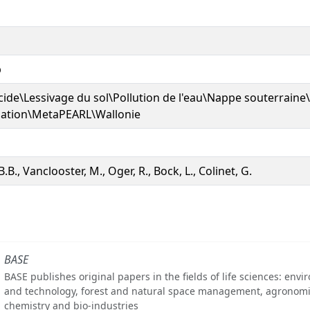
p
cide\Lessivage du sol\Pollution de l'eau\Nappe souterrain
lation\MetaPEARL\Wallonie
B.B., Vanclooster, M., Oger, R., Bock, L., Colinet, G.
BASE
BASE publishes original papers in the fields of life sciences: env
and technology, forest and natural space management, agronomi
chemistry and bio-industries