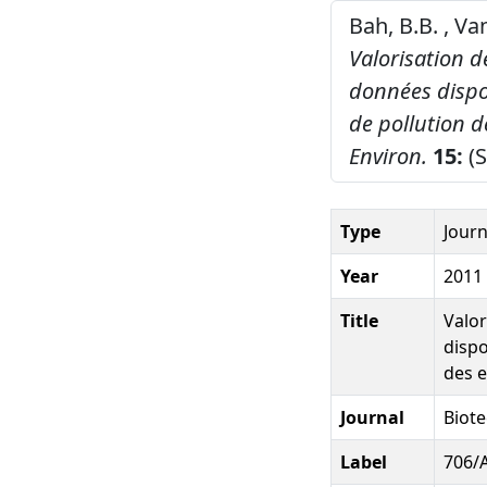
Bah, B.B. , Van
Valorisation d
données dispon
de pollution d
Environ.
15:
(S
Type
Journ
Year
2011
Title
Valor
dispo
des e
Journal
Biote
Label
706/A