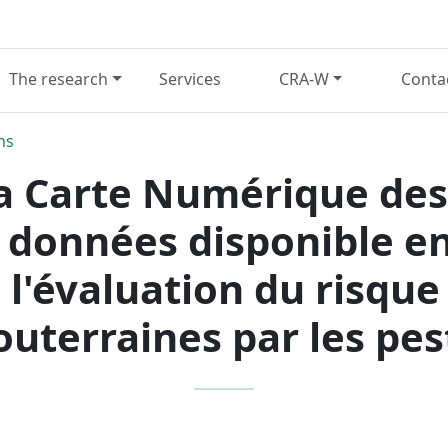
The research
Services
CRA-W
Conta
ns
la Carte Numérique des
 données disponible en
 l'évaluation du risque
uterraines par les pes