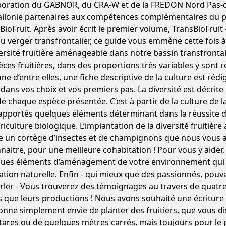
boration du GABNOR, du CRA-W et de la FREDON Nord Pas-de
allonie partenaires aux compétences complémentaires du
BioFruit. Après avoir écrit le premier volume, TransBioFruit 
du verger transfrontalier, ce guide vous emmène cette fois 
versité fruitière aménageable dans notre bassin transfrontal
èces fruitières, dans des proportions très variables y sont 
ne d’entre elles, une fiche descriptive de la culture est réd
 dans vos choix et vos premiers pas. La diversité est décrit
de chaque espèce présentée. C’est à partir de la culture de
apportés quelques éléments déterminant dans la réussite d
riculture biologique. L’implantation de la diversité fruitiè
ge un cortège d’insectes et de champignons que nous vous 
naitre, pour une meilleure cohabitation ! Pour vous y aider
ues éléments d’aménagement de votre environnement qui f
ation naturelle. Enfin - qui mieux que des passionnés, pouv
rler - Vous trouverez des témoignages au travers de quatre
s que leurs productions ! Nous avons souhaité une écriture 
onne simplement envie de planter des fruitiers, que vous d
tares ou de quelques mètres carrés, mais toujours pour le pla