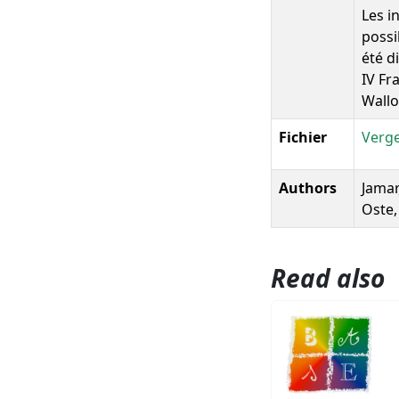
Les i
possi
été d
IV Fr
Wallo
Fichier
Verge
Authors
Jamar,
Oste, 
Read also