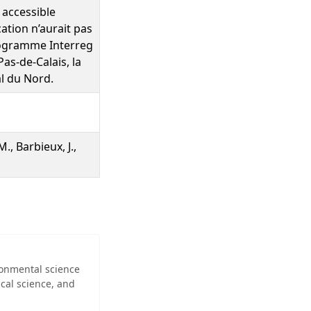
 accessible
ation n’aurait pas
programme Interreg
as-de-Calais, la
al du Nord.
., Barbieux, J.,
ironmental science
cal science, and