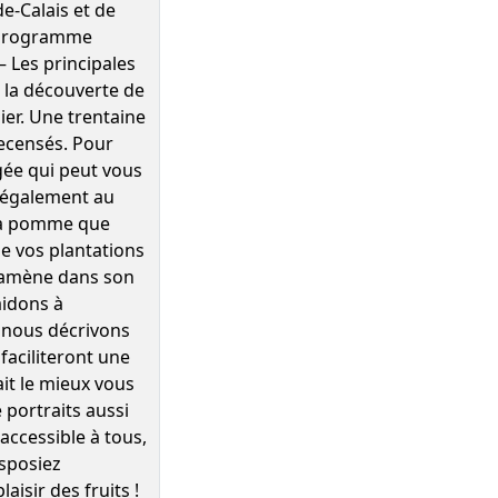
-Calais et de
 programme
– Les principales
à la découverte de
ier. Une trentaine
recensés. Pour
igée qui peut vous
e également au
 la pomme que
e vos plantations
re amène dans son
aidons à
, nous décrivons
aciliteront une
ait le mieux vous
 portraits aussi
accessible à tous,
isposiez
isir des fruits !