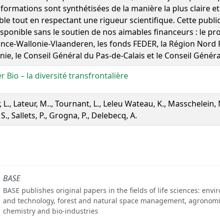
nformations sont synthétisées de la manière la plus claire et
ble tout en respectant une rigueur scientifique. Cette public
isponible sans le soutien de nos aimables financeurs : le 
ance-Wallonie-Vlaanderen, les fonds FEDER, la Région Nord P
nie, le Conseil Général du Pas-de-Calais et le Conseil Génér
r Bio – la diversité transfrontalière
 L., Lateur, M.., Tournant, L., Leleu Wateau, K., Masschelein, M
S., Sallets, P., Grogna, P., Delebecq, A.
BASE
BASE publishes original papers in the fields of life sciences: env
and technology, forest and natural space management, agronomi
chemistry and bio-industries