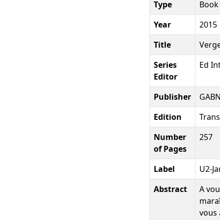
Type
Book
Year
2015
Title
Verge
Series
Ed In
Editor
Publisher
GAB
Edition
Tran
Number
257
of Pages
Label
U2-Ja
Abstract
A vou
maraî
vous 