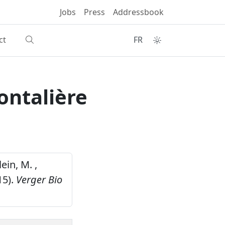
Jobs
Press
Addressbook
ct
FR
rontalière
ein, M. ,
15).
Verger Bio