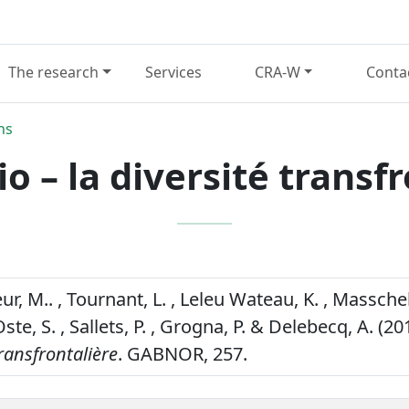
The research
Services
CRA-W
Conta
ns
o – la diversité transf
eur, M.. , Tournant, L. , Leleu Wateau, K. , Masschel
Oste, S. , Sallets, P. , Grogna, P. & Delebecq, A. (20
transfrontalière
. GABNOR, 257.