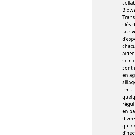
colla
Biow
Trans
clés 
la di
d’esp
chacu
aider
sein 
sont 
en ag
silla
recon
quelq
régul
en pa
diver
qui d
d’hec