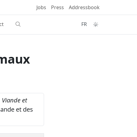
Jobs
Press
Addressbook
ct
FR
imaux
.
Viande et
iande et des