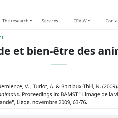
The research
Services
CRA-W
Conta
ns
de et bien-être des an
 Remience, V. , Turlot, A. & Bartiaux-Thill, N. (2009)
 animaux.
Proceedings in: BAMST "L'image de la v
iande", Liège, novembre 2009, 63-76.