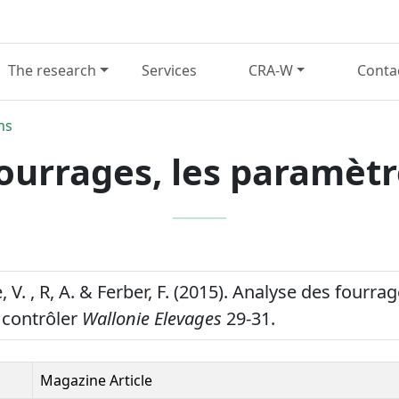
The research
Services
CRA-W
Conta
ns
ourrages, les paramètr
V. , R, A. & Ferber, F. (2015). Analyse des fourrag
 contrôler
Wallonie Elevages
29-31.
Magazine Article