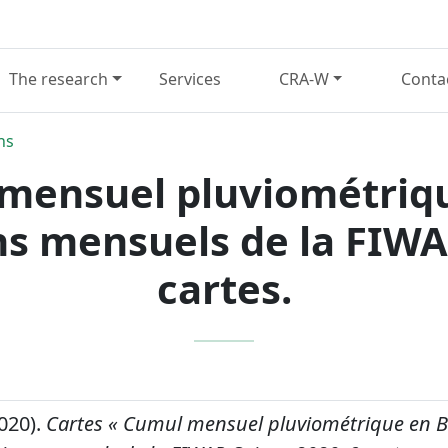
The research
Services
CRA-W
Conta
ns
 mensuel pluviométriqu
ns mensuels de la FIWA
cartes.
2020).
Cartes « Cumul mensuel pluviométrique en B