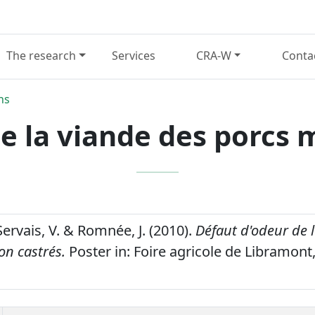
The research
Services
CRA-W
Conta
ns
e la viande des porcs 
 Servais, V. & Romnée, J. (2010).
Défaut d'odeur de 
on castrés.
Poster in: Foire agricole de Libramont, 