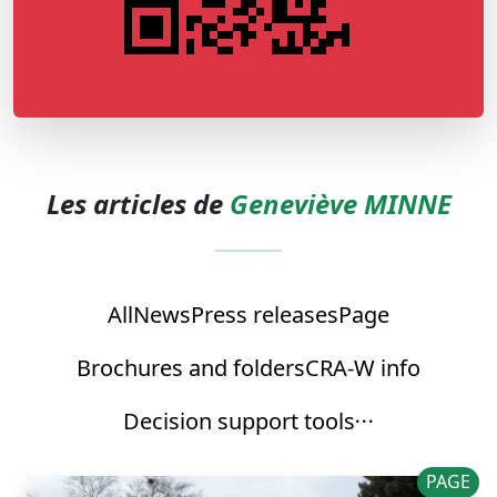
Les articles de
Geneviève MINNE
All
News
Press releases
Page
Brochures and folders
CRA-W info
Decision support tools
PAGE