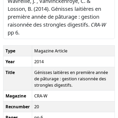
Wavreille, J. , Vanvinckenroye, C. &
Losson, B. (2014). Génisses laitières en
première année de pâturage : gestion
raisonnée des strongles digestifs.
CRA-W
pp 6.
Type
Magazine Article
Year
2014
Title
Génisses laitières en première année
de pâturage : gestion raisonnée des
strongles digestifs.
Magazine
CRA-W
Recnumber
20
Pages
pp 6