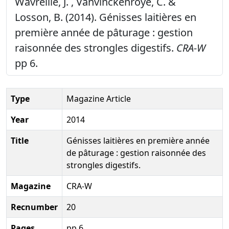
Wavreille, J. , Vanvinckenroye, C. &
Losson, B. (2014). Génisses laitières en
première année de pâturage : gestion
raisonnée des strongles digestifs.
CRA-W
pp 6.
Type
Magazine Article
Year
2014
Title
Génisses laitières en première année
de pâturage : gestion raisonnée des
strongles digestifs.
Magazine
CRA-W
Recnumber
20
Pages
pp 6