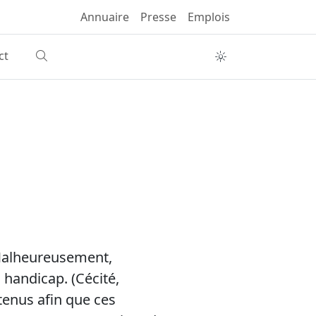
Annuaire
Presse
Emplois
ct
 Malheureusement,
 handicap. (Cécité,
tenus afin que ces