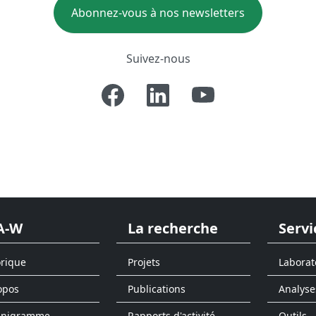
Abonnez-vous à nos newsletters
Suivez-nous
A-W
La recherche
Servi
orique
Projets
Laborat
opos
Publications
Analyse
anigramme
Rapports d'activité
Outils