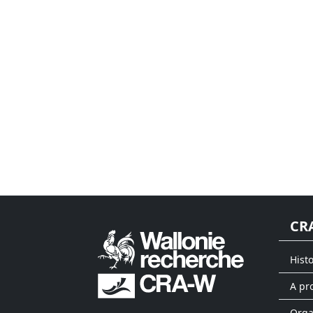
CR
Hist
A pr
Org