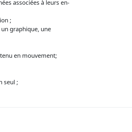
nées associées à leurs en-
ion ;
 un graphique, une
contenu en mouvement;
 seul ;