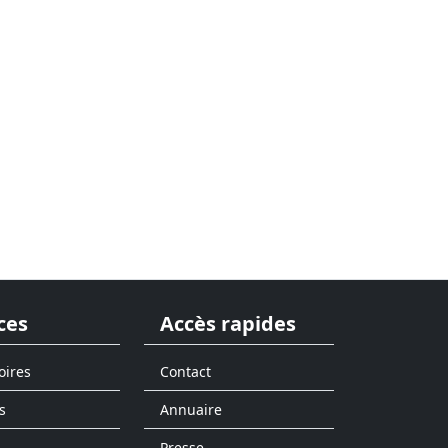
ces
Accès rapides
oires
Contact
s
Annuaire
Presse