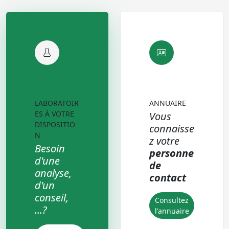
LABORATOIR
ANNUAIRE
ES À VOTRE
Vous
DISPOSITIO
connaisse
N
z votre
Besoin
personne
d'une
de
analyse,
contact
d'un
conseil,
Consultez
...?
l'annuaire