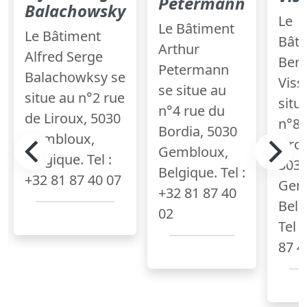
Petermann
Balachowsky
Le
Le Bâtiment
Le Bâtiment
Bât
Arthur
Alfred Serge
Bert
Petermann
Balachowksy se
Viss
se situe au
situe au n°2 rue
situ
n°4 rue du
de Liroux, 5030
n°8 
Bordia, 5030
Gembloux,
Liro
Gembloux,
Belgique. Tel :
503
Belgique. Tel :
+32 81 87 40 07
Gem
+32 81 87 40
Belg
02
Tel 
87 4