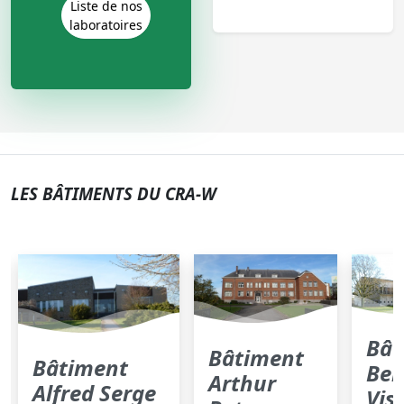
Liste de nos
laboratoires
LES BÂTIMENTS DU CRA-W
Bât
Bâtiment
Bâtiment
Ber
Arthur
Alfred Serge
Vis