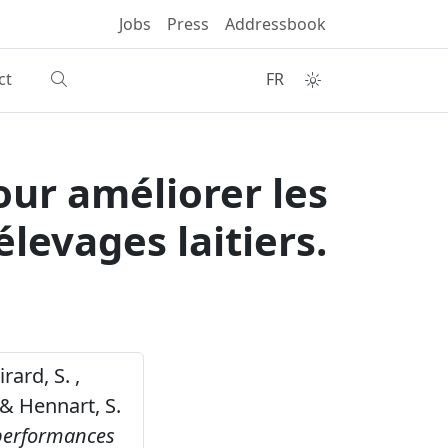
Jobs
Press
Addressbook
ct
FR
our améliorer les
evages laitiers.
irard, S. ,
. & Hennart, S.
 performances