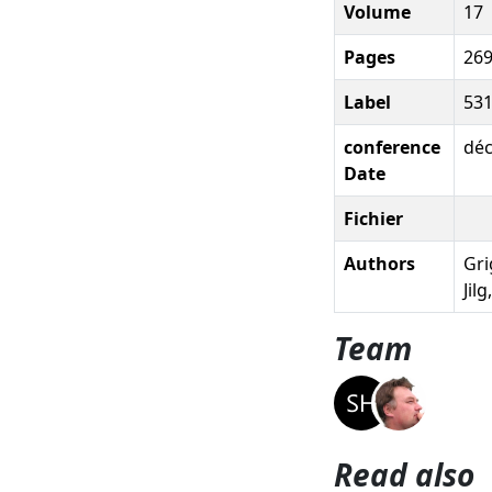
Volume
17
Pages
269
Label
53
conference
dé
Date
Fichier
Authors
Grig
Jil
Team
Read also