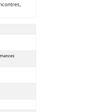
ncontres,
ormances