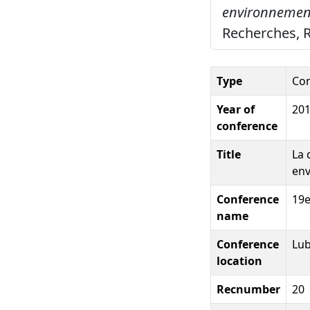
environnementa
Recherches, R
Type
Con
Year of
20
conference
Title
La 
env
Conference
19e
name
Conference
Lub
location
Recnumber
20