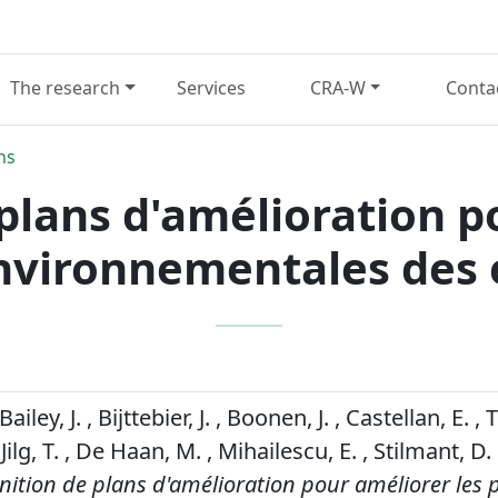
The research
Services
CRA-W
Conta
ns
 plans d'amélioration p
vironnementales des él
ailey, J. , Bijttebier, J. , Boonen, J. , Castellan, E. , T
 Jilg, T. , De Haan, M. , Mihailescu, E. , Stilmant, D
inition de plans d'amélioration pour améliorer les