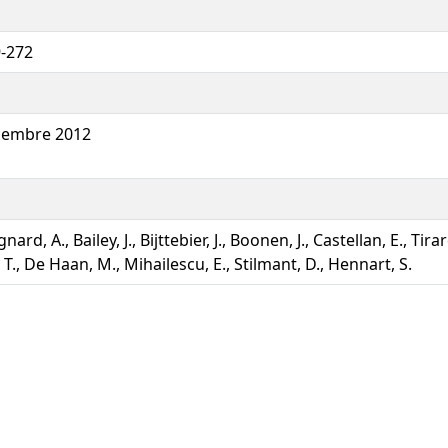
-272
1
cembre 2012
nard, A., Bailey, J., Bijttebier, J., Boonen, J., Castellan, E., Tira
g, T., De Haan, M., Mihailescu, E., Stilmant, D., Hennart, S.