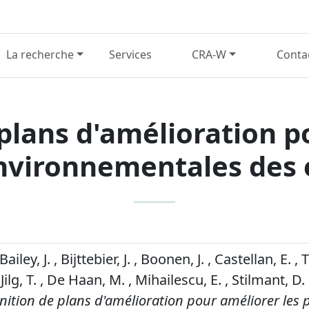
La recherche
Services
CRA-W
Conta
 plans d'amélioration p
vironnementales des él
ailey, J. , Bijttebier, J. , Boonen, J. , Castellan, E. , T
 Jilg, T. , De Haan, M. , Mihailescu, E. , Stilmant, D
inition de plans d'amélioration pour améliorer les