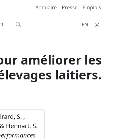
Annuaire
Presse
Emplois
ct
EN
our améliorer les
evages laitiers.
irard, S. ,
. & Hennart, S.
 performances