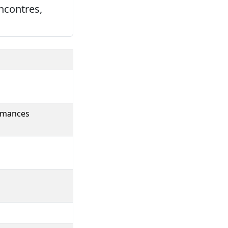
ncontres,
ormances