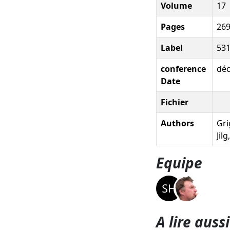
Volume
17
Pages
269
Label
53
conference
dé
Date
Fichier
Authors
Grig
Jil
Equipe
A lire aussi