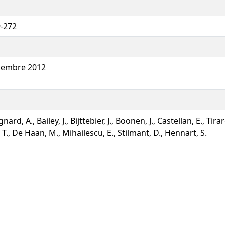
-272
1
cembre 2012
nard, A., Bailey, J., Bijttebier, J., Boonen, J., Castellan, E., Tira
g, T., De Haan, M., Mihailescu, E., Stilmant, D., Hennart, S.