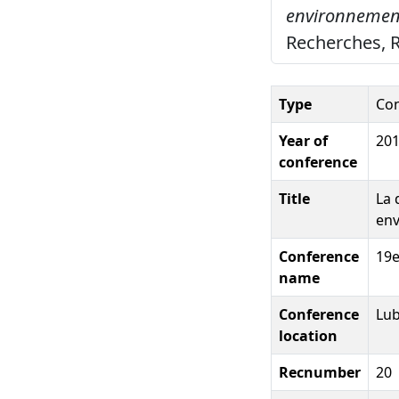
environnementa
Recherches, R
Type
Con
Year of
20
conference
Title
La 
env
Conference
19e
name
Conference
Lub
location
Recnumber
20