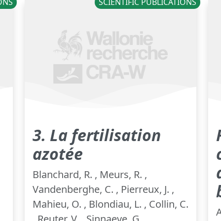
IONS
SCIENTIFIC PUBLICATIONS
3. La fertilisation
azotée
Blanchard, R. , Meurs, R. ,
Vandenberghe, C. , Pierreux, J. ,
Mahieu, O. , Blondiau, L. , Collin, C.
A
, Reuter, V. , Sinnaeve, G. ,