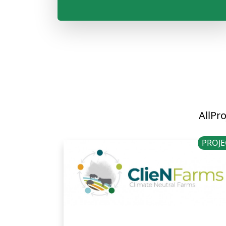
All
Pro
PROJE