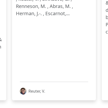
&
Renneson, M. , Abras, M. ,
d
Herman, J.-. , Escarnot,...
b
P
c
&
n
Reuter, V.