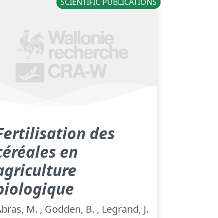
SCIENTIFIC PUBLICATIONS
Fertilisation des
céréales en
agriculture
biologique
bras, M. , Godden, B. , Legrand, J.