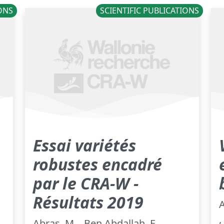
IONS
SCIENTIFIC PUBLICATIONS
Essai variétés
robustes encadré
par le CRA-W -
Résultats 2019
A
,
Abras, M. , Ben Abdallah, F. ,