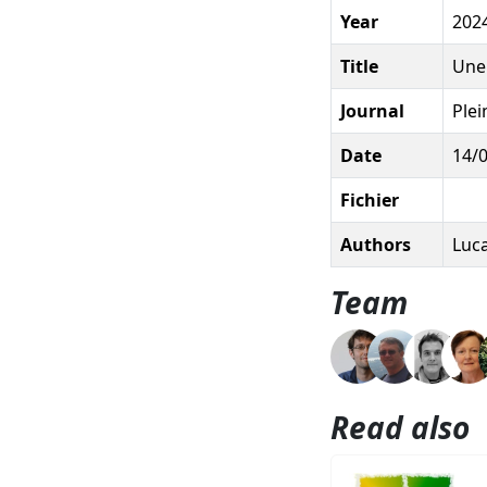
Year
202
Title
Une 
Journal
Ple
Date
14/
Fichier
Authors
Luca
Team
Read also