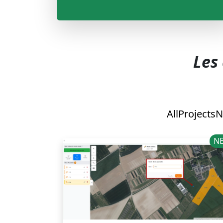
Les 
All
Projects
N
N