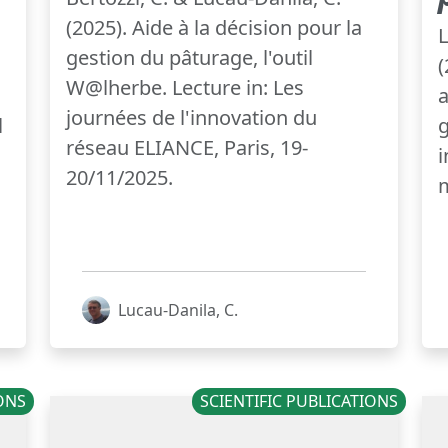
(2025). Aide à la décision pour la
L
gestion du pâturage, l'outil
(
W@lherbe. Lecture in: Les
a
journées de l'innovation du
l
g
réseau ELIANCE, Paris, 19-
i
20/11/2025.
m
Lucau-Danila, C.
IONS
SCIENTIFIC PUBLICATIONS