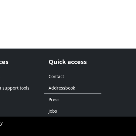
ces
Quick access
s
Contact
n support tools
Addressbook
Press
Jobs
ty