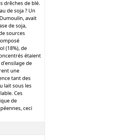
es drêches de blé.
eau de soja ? Un
 Dumoulin, avait
se de soja,
 de sources
 composé
l (18%), de
oncentrés étaient
d'ensilage de
trent une
lence tant des
 lait sous les
blable. Ces
mique de
opéennes, ceci