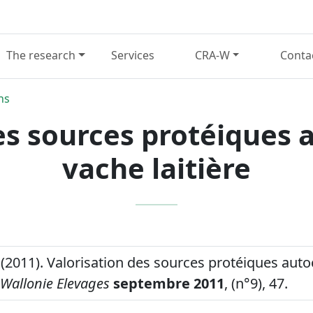
The research
Services
CRA-W
Conta
ns
es sources protéiques
vache laitière
 (2011). Valorisation des sources protéiques aut
Wallonie Elevages
septembre 2011
, (n°9), 47.