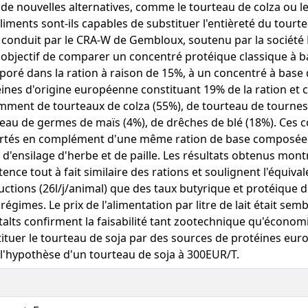
 de nouvelles alternatives, comme le tourteau de colza ou l
liments sont-ils capables de substituer l'entièreté du tourt
 conduit par le CRA-W de Gembloux, soutenu par la société
objectif de comparer un concentré protéique classique à ba
poré dans la ration à raison de 15%, à un concentré à base
ines d'origine européenne constituant 19% de la ration et
ment de tourteaux de colza (55%), de tourteau de tourneso
eau de germes de maïs (4%), de drêches de blé (18%). Ces c
rtés en complément d'une même ration de base composée 
 d'ensilage d'herbe et de paille. Les résultats obtenus mon
ence tout à fait similaire des rations et soulignent l'équiva
ctions (26l/j/animal) que des taux butyrique et protéique du
régimes. Le prix de l'alimentation par litre de lait était sem
talts confirment la faisabilité tant zootechnique qu'écono
ituer le tourteau de soja par des sources de protéines eur
l'hypothèse d'un tourteau de soja à 300EUR/T.