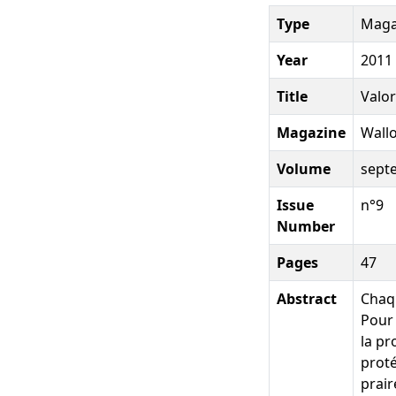
Type
Magaz
Year
2011
Title
Valor
Magazine
Wallo
Volume
sept
Issue
n°9
Number
Pages
47
Abstract
Chaqu
Pour 
la pr
proté
prair