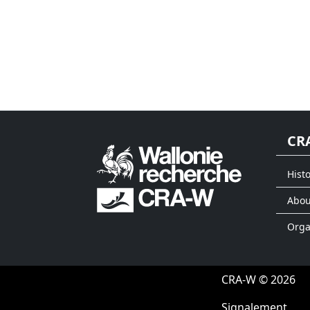
CR
Histo
Abou
Org
CRA-W © 2026
Signalement