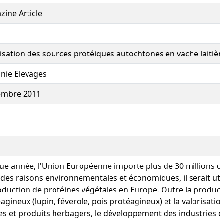
ine Article
isation des sources protéiques autochtones en vache laitiè
nie Elevages
embre 2011
e année, l'Union Européenne importe plus de 30 millions d
des raisons environnementales et économiques, il serait u
oduction de protéines végétales en Europe. Outre la produc
agineux (lupin, féverole, pois protéagineux) et la valorisat
es et produits herbagers, le développement des industries