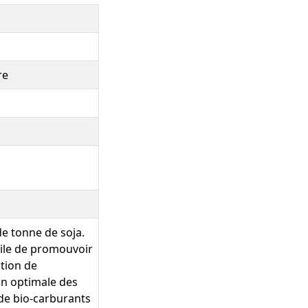
re
e tonne de soja.
tile de promouvoir
tion de
ion optimale des
 de bio-carburants