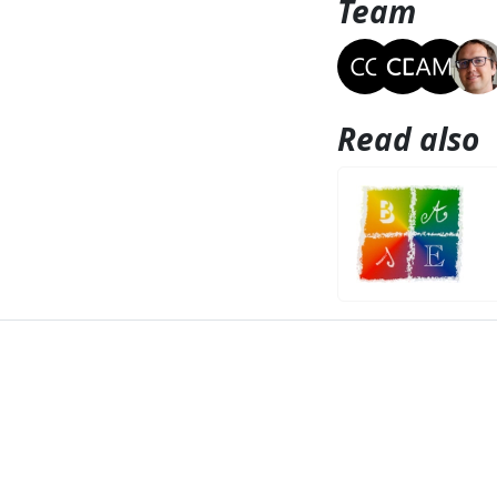
Team
Read also