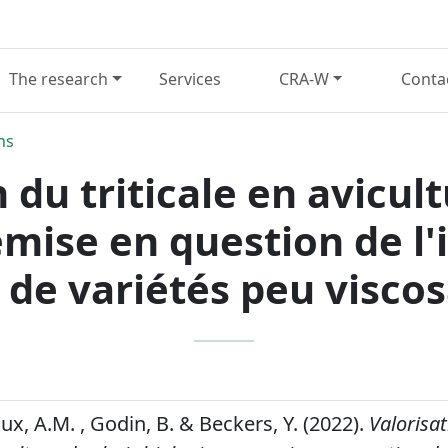
The research
Services
CRA-W
Conta
ns
 du triticale en avicul
remise en question de l
 de variétés peu visco
Faux, A.M. , Godin, B. & Beckers, Y. (2022).
Valorisa