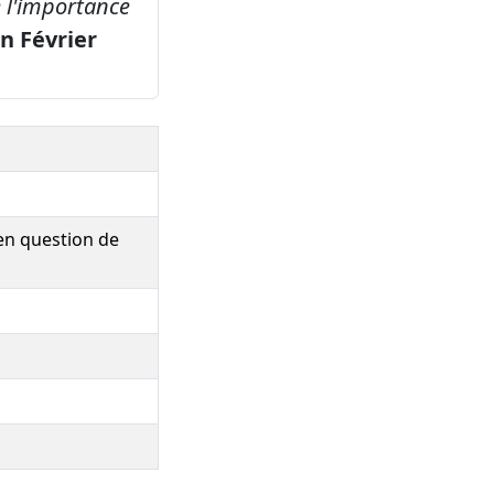
e l'importance
on Février
 en question de