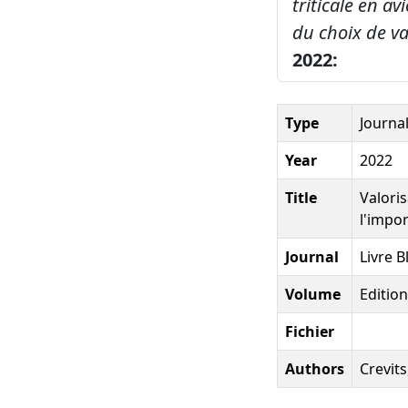
triticale en a
du choix de va
2022:
Type
Journal
Year
2022
Title
Valoris
l'impo
Journal
Livre B
Volume
Edition
Fichier
Authors
Crevits