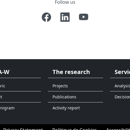
Follow us
A-W
The research
Servi
ric
Projects
Analysi
t
Publications
Decisio
anigram
Activity report
Privacy Statement
Politique de Cookies
Accessibili