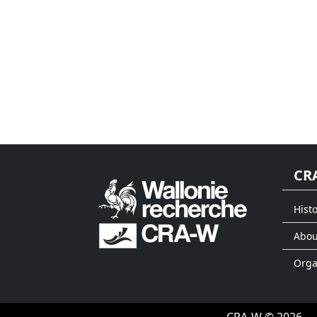
CR
Histo
Abou
Org
CRA-W © 2026