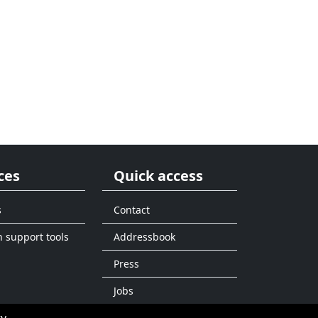
ces
Quick access
s
Contact
n support tools
Addressbook
Press
Jobs
ty