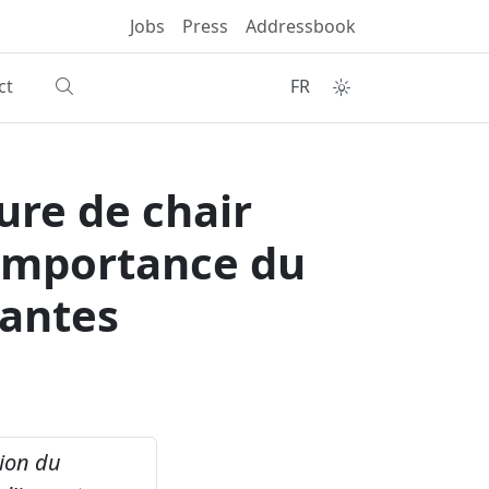
Jobs
Press
Addressbook
ct
FR
ture de chair
'importance du
santes
tion du