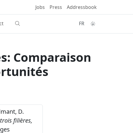
Jobs
Press
Addressbook
ct
FR
es: Comparaison
ortunités
ilmant, D.
ois filières,
ages