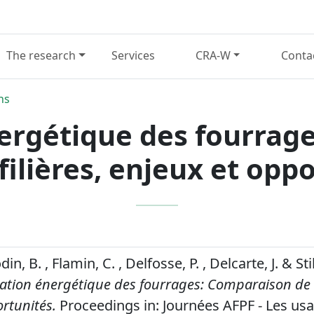
The research
Services
CRA-W
Conta
ns
nergétique des fourrag
 filières, enjeux et opp
din, B. , Flamin, C. , Delfosse, P. , Delcarte, J. & St
sation énergétique des fourrages: Comparaison de tr
rtunités.
Proceedings in: Journées AFPF - Les us