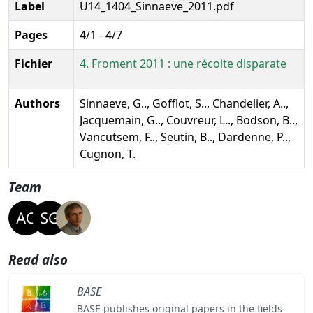
Label
U14_1404_Sinnaeve_2011.pdf
Pages
4/1 - 4/7
Fichier
4. Froment 2011 : une récolte disparate
Authors
Sinnaeve, G.., Gofflot, S.., Chandelier, A..,
Jacquemain, G.., Couvreur, L.., Bodson, B..,
Vancutsem, F.., Seutin, B.., Dardenne, P..,
Cugnon, T.
Team
Read also
BASE
BASE publishes original papers in the fields