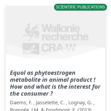
SCIENTIFIC PUBLICATIONS
Equol as phytoestrogen
metabolite in animal product !
How and what is the interest for
the consumer ?
Daems, F. , Jasselette, C. , Lognay, G. ,
Romnée, J.M. & Froidmont, E. (2013).