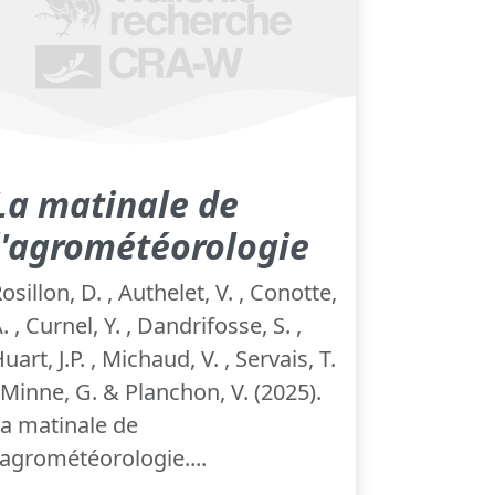
La matinale de
l'agrométéorologie
osillon, D. , Authelet, V. , Conotte,
. , Curnel, Y. , Dandrifosse, S. ,
uart, J.P. , Michaud, V. , Servais, T.
 Minne, G. & Planchon, V. (2025).
a matinale de
'agrométéorologie....