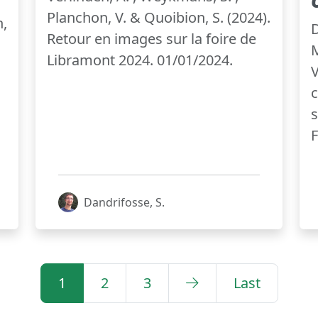
Planchon, V. & Quoibion, S. (2024).
n,
D
Retour en images sur la foire de
M
Libramont 2024. 01/01/2024.
V
c
s
F
Dandrifosse, S.
1
2
3
Last