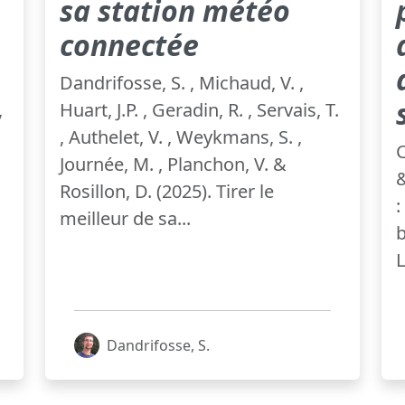
sa station météo
connectée
Dandrifosse, S. , Michaud, V. ,
,
Huart, J.P. , Geradin, R. , Servais, T.
, Authelet, V. , Weykmans, S. ,
C
Journée, M. , Planchon, V. &
Rosillon, D. (2025). Tirer le
:
meilleur de sa...
b
L
Dandrifosse, S.