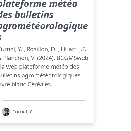
plateforme météo
des bulletins
agrométéorologique
s
urnel, Y. , Rosillon, D. , Huart, J.P.
& Planchon, V. (2024). BCGMSweb
 la web plateforme météo des
ulletins agrométéorologiques
ivre blanc Céréales
Curnel, Y.