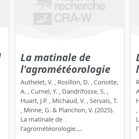
l
La matinale de
l'agrométéorologie
Authelet, V. , Rosillon, D. , Conotte,
R
A. , Curnel, Y. , Dandrifosse, S. ,
A
Huart, J.P. , Michaud, V. , Servais, T.
H
, Minne, G. & Planchon, V. (2025).
,
La matinale de
L
l'agrométéorologie....
l