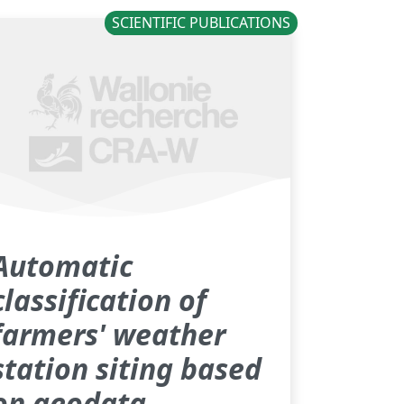
SCIENTIFIC PUBLICATIONS
Automatic
classification of
farmers' weather
station siting based
on geodata