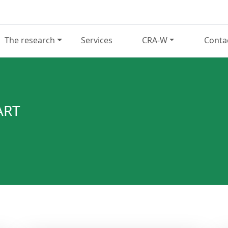
The research
Services
CRA-W
Conta
ART