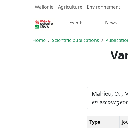
Wallonie
Agriculture
Environnement
Events
News
Home
Scientific publications
Publicatio
Va
Mahieu, O. , M
en escourgeon
Type
Jo