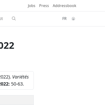
Jobs
Press
Addressbook
ct
FR
022
2022).
Variétés
2022:
50-63.