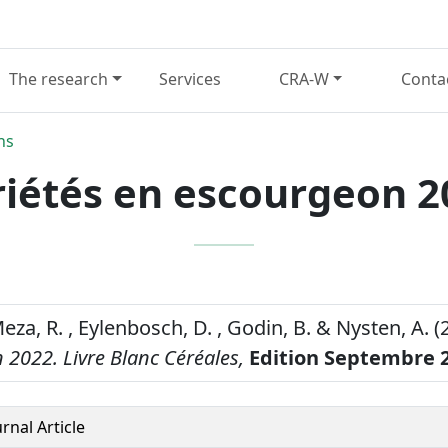
The research
Services
CRA-W
Conta
ns
riétés en escourgeon 2
eza, R. , Eylenbosch, D. , Godin, B. & Nysten, A. (
 2022.
Livre Blanc Céréales,
Edition Septembre 
urnal Article