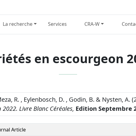
La recherche
Services
CRA-W
Conta
riétés en escourgeon 2
eza, R. , Eylenbosch, D. , Godin, B. & Nysten, A. (
 2022.
Livre Blanc Céréales,
Edition Septembre 
urnal Article