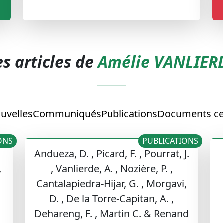
es articles de
Amélie VANLIER
uvelles
Communiqués
Publications
Documents cel
ONS
PUBLICATIONS
Andueza, D. , Picard, F. , Pourrat, J.
,
, Vanlierde, A. , Nozière, P. ,
Cantalapiedra-Hijar, G. , Morgavi,
D. , De la Torre-Capitan, A. ,
Dehareng, F. , Martin C. & Renand