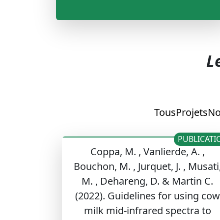
L
Tous
Projets
No
PUBLICATI
Coppa, M. , Vanlierde, A. ,
Bouchon, M. , Jurquet, J. , Musati
M. , Dehareng, D. & Martin C.
(2022). Guidelines for using cow
milk mid-infrared spectra to