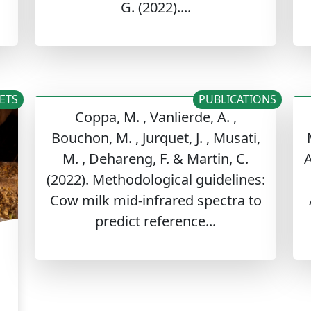
G. (2022)....
ETS
PUBLICATIONS
Coppa, M. , Vanlierde, A. ,
Bouchon, M. , Jurquet, J. , Musati,
M. , Dehareng, F. & Martin, C.
A
(2022). Methodological guidelines:
Cow milk mid-infrared spectra to
predict reference...