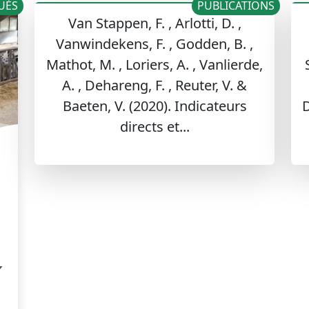
UÉS
PUBLICATIONS
Van Stappen, F. , Arlotti, D. ,
Vanwindekens, F. , Godden, B. ,
Mathot, M. , Loriers, A. , Vanlierde,
A. , Dehareng, F. , Reuter, V. &
Baeten, V. (2020). Indicateurs
D
directs et...
x