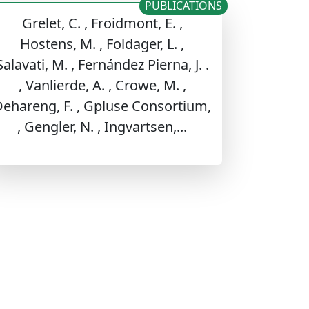
PUBLICATIONS
Grelet, C. , Froidmont, E. ,
Hostens, M. , Foldager, L. ,
Salavati, M. , Fernández Pierna, J. .
, Vanlierde, A. , Crowe, M. ,
ehareng, F. , Gpluse Consortium,
, Gengler, N. , Ingvartsen,...