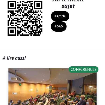
sujet
#Article
#OAD
A lire aussi
CONFÉRENCES