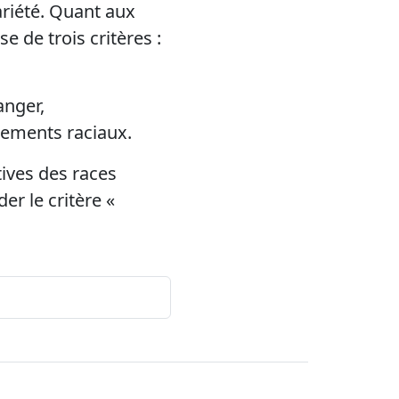
ariété. Quant aux
e de trois critères :
anger,
pements raciaux.
tives des races
r le critère «