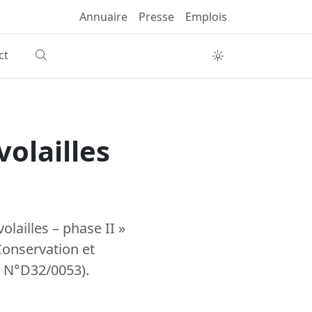
Annuaire
Presse
Emplois
ct
volailles
olailles – phase II »
Conservation et
on N°D32/0053).