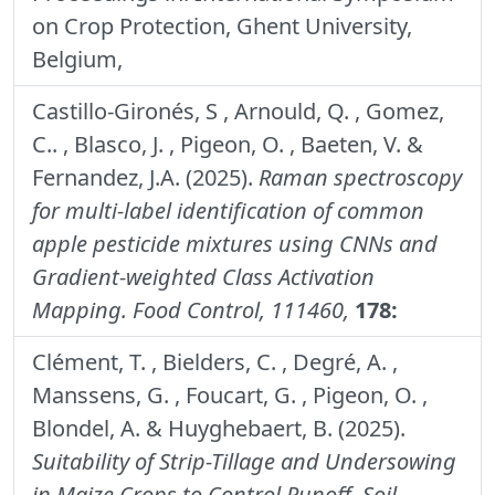
on Crop Protection, Ghent University,
Belgium,
Castillo-Gironés, S , Arnould, Q. , Gomez,
C.. , Blasco, J. , Pigeon, O. , Baeten, V. &
Fernandez, J.A. (2025).
Raman spectroscopy
for multi-label identification of common
apple pesticide mixtures using CNNs and
Gradient-weighted Class Activation
Mapping.
Food Control, 111460,
178:
Clément, T. , Bielders, C. , Degré, A. ,
Manssens, G. , Foucart, G. , Pigeon, O. ,
Blondel, A. & Huyghebaert, B. (2025).
Suitability of Strip-Tillage and Undersowing
in Maize Crops to Control Runoff, Soil