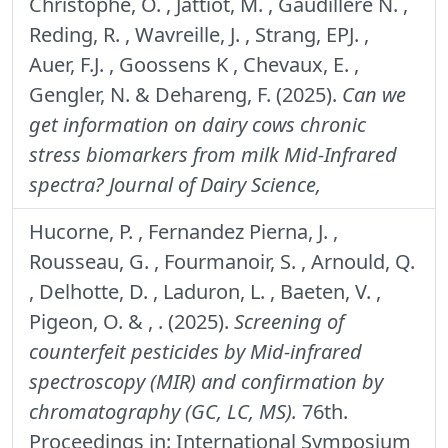
Christophe, O. , Jattiot, M. , Gaudillère N. ,
Reding, R. , Wavreille, J. , Strang, EPJ. ,
Auer, F.J. , Goossens K , Chevaux, E. ,
Gengler, N. & Dehareng, F. (2025).
Can we
get information on dairy cows chronic
stress biomarkers from milk Mid-Infrared
spectra?
Journal of Dairy Science,
Hucorne, P. , Fernandez Pierna, J. ,
Rousseau, G. , Fourmanoir, S. , Arnould, Q.
, Delhotte, D. , Laduron, L. , Baeten, V. ,
Pigeon, O. & , . (2025).
Screening of
counterfeit pesticides by Mid-infrared
spectroscopy (MIR) and confirmation by
chromatography (GC, LC, MS).
76th.
Proceedings in: International Symposium