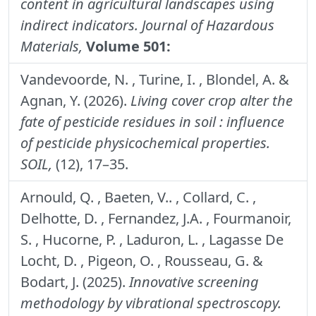
content in agricultural landscapes using
indirect indicators.
Journal of Hazardous
Materials,
Volume 501:
Vandevoorde, N. , Turine, I. , Blondel, A. &
Agnan, Y. (2026).
Living cover crop alter the
fate of pesticide residues in soil : influence
of pesticide physicochemical properties.
SOIL,
(12), 17–35.
Arnould, Q. , Baeten, V.. , Collard, C. ,
Delhotte, D. , Fernandez, J.A. , Fourmanoir,
S. , Hucorne, P. , Laduron, L. , Lagasse De
Locht, D. , Pigeon, O. , Rousseau, G. &
Bodart, J. (2025).
Innovative screening
methodology by vibrational spectroscopy.