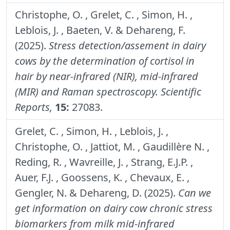
Christophe, O. , Grelet, C. , Simon, H. ,
Leblois, J. , Baeten, V. & Dehareng, F.
(2025).
Stress detection/assement in dairy
cows by the determination of cortisol in
hair by near-infrared (NIR), mid-infrared
(MIR) and Raman spectroscopy.
Scientific
Reports,
15:
27083.
Grelet, C. , Simon, H. , Leblois, J. ,
Christophe, O. , Jattiot, M. , Gaudillère N. ,
Reding, R. , Wavreille, J. , Strang, E.J.P. ,
Auer, F.J. , Goossens, K. , Chevaux, E. ,
Gengler, N. & Dehareng, D. (2025).
Can we
get information on dairy cow chronic stress
biomarkers from milk mid-infrared