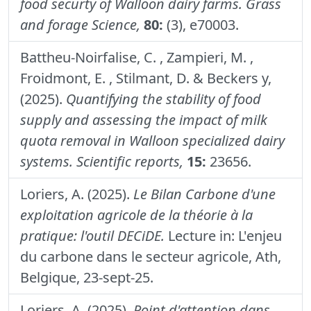
food securty of Walloon dairy farms.
Grass
and forage Science,
80:
(3), e70003.
Battheu-Noirfalise, C. , Zampieri, M. ,
Froidmont, E. , Stilmant, D. & Beckers y,
(2025).
Quantifying the stability of food
supply and assessing the impact of milk
quota removal in Walloon specialized dairy
systems.
Scientific reports,
15:
23656.
Loriers, A. (2025).
Le Bilan Carbone d'une
exploitation agricole de la théorie à la
pratique: l'outil DECiDE.
Lecture in: L'enjeu
du carbone dans le secteur agricole, Ath,
Belgique, 23-sept-25.
Loriers, A. (2025).
Point d'attention dans