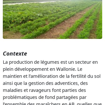
Contexte
La
production de légumes
est un
secteur en
plein développement
en Wallonie.
Le
maintien et l’amélioration de la
fertilité
du sol
ainsi que la
gestion
des
adventices
, des
maladies et ravageurs
font parties des
problématiques
de fond partagées par
l’ensemble des
maraîchers en
AB
, quelles que