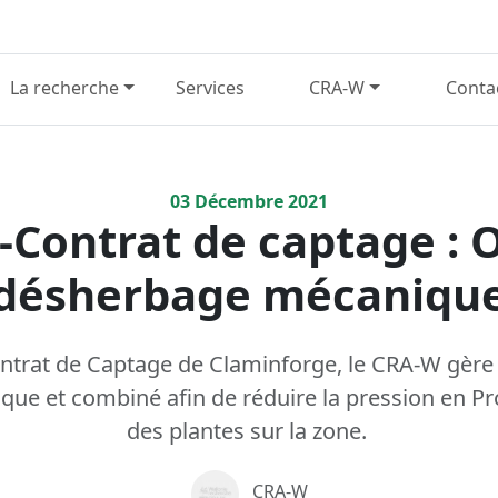
La recherche
Services
CRA-W
Conta
03
Décembre
2021
-Contrat de captage : O
désherbage mécaniqu
ntrat de Captage de Claminforge, le CRA-W gère 
e et combiné afin de réduire la pression en Pr
des plantes sur la zone.
CRA-W