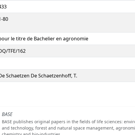
433
1-80
pour le titre de Bachelier en agronomie
DQ/TFE/162
De Schaetzen De Schaetzenhoff, T.
BASE
BASE publishes original papers in the fields of life sciences: env
and technology, forest and natural space management, agronomi
chemistry and bio-industries