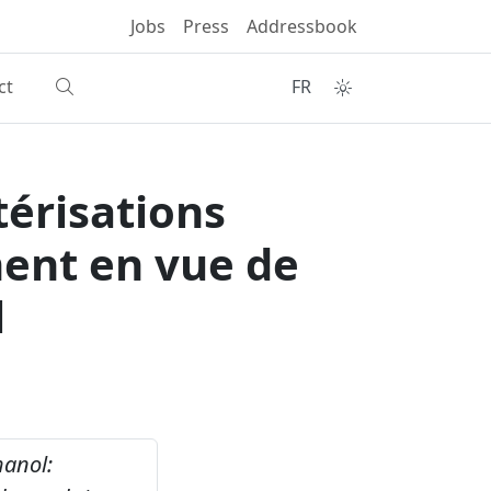
Jobs
Press
Addressbook
ct
FR
térisations
ment en vue de
l
hanol: