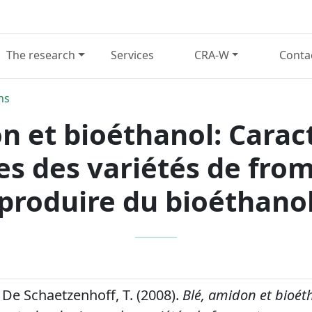
The research
Services
CRA-W
Conta
ns
n et bioéthanol: Carac
s des variétés de fro
produire du bioéthano
De Schaetzenhoff, T. (2008).
Blé, amidon et bioét