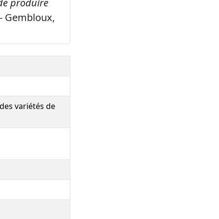
de produire
uy- Gembloux,
des variétés de