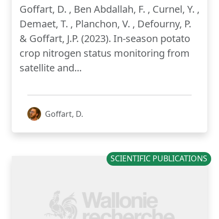
Goffart, D. , Ben Abdallah, F. , Curnel, Y. ,
Demaet, T. , Planchon, V. , Defourny, P.
& Goffart, J.P. (2023). In-season potato
crop nitrogen status monitoring from
satellite and...
Goffart, D.
SCIENTIFIC PUBLICATIONS