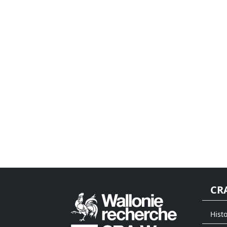
CR
Histo