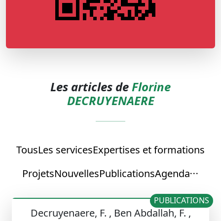
Les articles de
Florine
DECRUYENAERE
Tous
Les services
Expertises et formations
Projets
Nouvelles
Publications
Agenda
PUBLICATIONS
Decruyenaere, F. , Ben Abdallah, F. ,