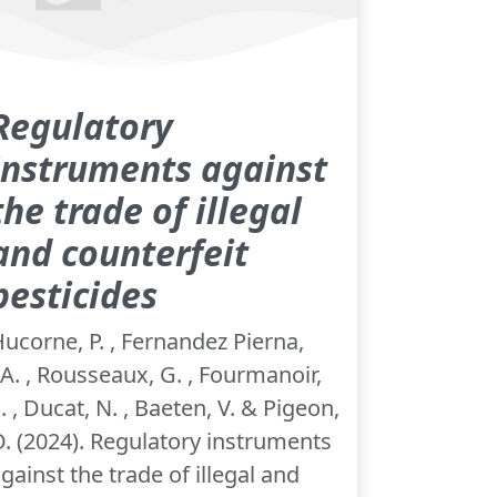
Regulatory
instruments against
the trade of illegal
and counterfeit
pesticides
ucorne, P. , Fernandez Pierna,
.A. , Rousseaux, G. , Fourmanoir,
. , Ducat, N. , Baeten, V. & Pigeon,
. (2024). Regulatory instruments
gainst the trade of illegal and