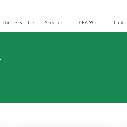
The research
Services
CRA-W
Conta
T