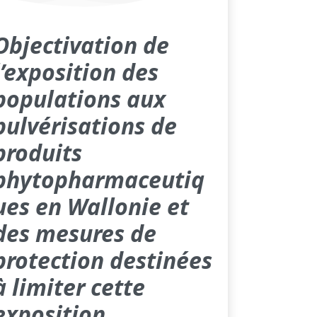
Objectivation de
l’exposition des
populations aux
pulvérisations de
produits
phytopharmaceutiq
ues en Wallonie et
des mesures de
protection destinées
à limiter cette
exposition