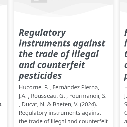
Regulatory
instruments against
the trade of illegal
and counterfeit
pesticides
Hucorne, P. , Fernández Pierna,
H
J.A. , Rousseau, G. , Fourmanoir, S.
J
O.
, Ducat, N. & Baeten, V. (2024).
S
Regulatory instruments against
O
the trade of illegal and counterfeit
a