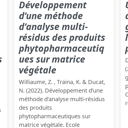
Développement
d’une méthode
d’analyse multi-
résidus des produits
phytopharmaceutiq
s
ues sur matrice
D
végétale
(
g
Williaume, Z. , Traina, K. & Ducat,
p
N. (2022). Développement d’une
méthode d’analyse multi-résidus
r
des produits
s
phytopharmaceutiques sur
matrice végétale. Ecole