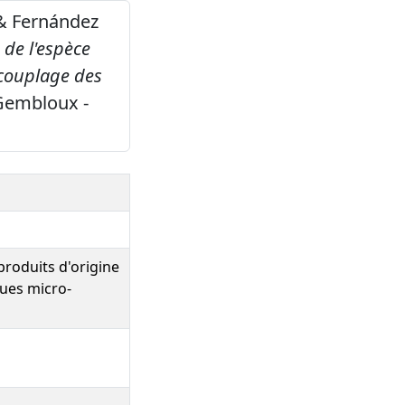
. & Fernández
de l'espèce
 couplage des
Gembloux -
roduits d'origine
ques micro-