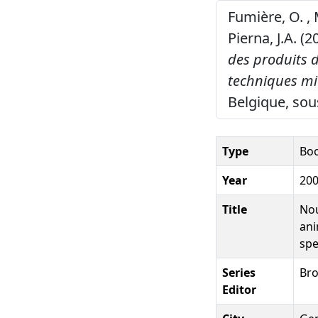
Fumière, O. , 
Pierna, J.A. (2
des produits d
techniques mi
Belgique, sou
Type
Bo
Year
20
Title
Nou
ani
spe
Series
Bro
Editor