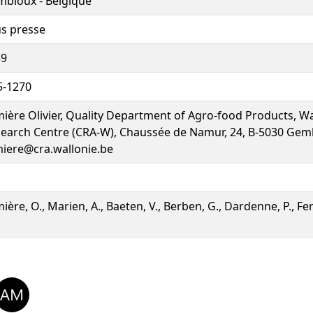
bloux - Belgique
s presse
39
5-1270
ière Olivier, Quality Department of Agro-food Products, Wa
earch Centre (CRA-W), Chaussée de Namur, 24, B-5030 Gem
iere@cra.wallonie.be
ière, O., Marien, A., Baeten, V., Berben, G., Dardenne, P., F