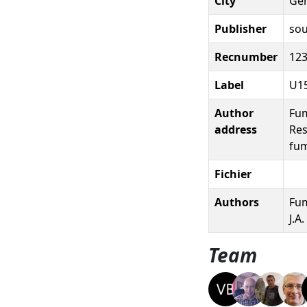
City
Gem
Publisher
sou
Recnumber
12
Label
U1
Author
Fum
address
Res
fum
Fichier
Authors
Fum
J.A.
Team