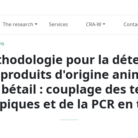
The research
Services
CRA-W
Conta
ns
hodologie pour la dét
 produits d'origine ani
 bétail : couplage des 
piques et de la PCR en 