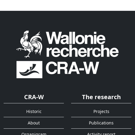
CRA-W
The research
Historic
Projects
About
Publications
Organigram
Activity report