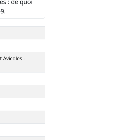
es : de quoi
-9.
 Avicoles -