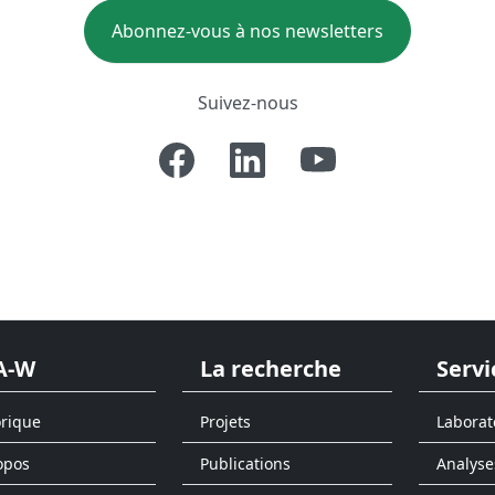
Abonnez-vous à nos newsletters
Suivez-nous
A-W
La recherche
Servi
orique
Projets
Laborat
opos
Publications
Analyse