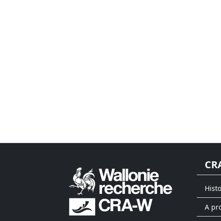
CR
Hist
A pr