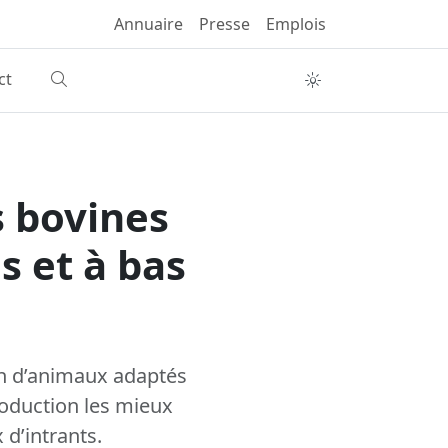
Annuaire
Presse
Emplois
ct
s bovines
s et à bas
ion d’animaux adaptés
roduction les mieux
 d’intrants.