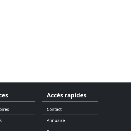
ces
Accès rapides
oires
Contact
s
Annuaire