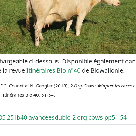
chargeable ci-dessous. Disponible également dan
e la revue
Itinéraires Bio n°40
de Biowallonie.
.G. Colinet et N. Gengler (2018),
2-Org-Cows : Adapter les races b
s
, Itinéraires Bio 40, 51-54.
 05 25 ib40 avanceesdubio 2 org cows pp51 54