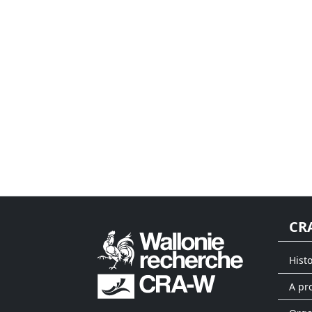
CR
Hist
A pr