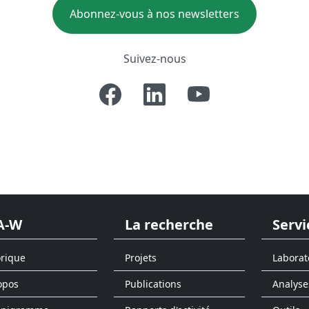
Abonnez-vous à nos newsletters
Suivez-nous
A-W
La recherche
Servi
orique
Projets
Laborat
opos
Publications
Analyse