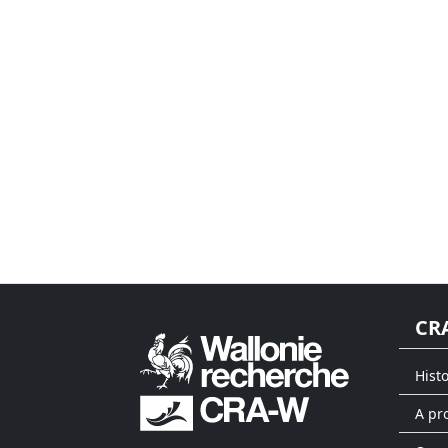
CR
Hist
A pr