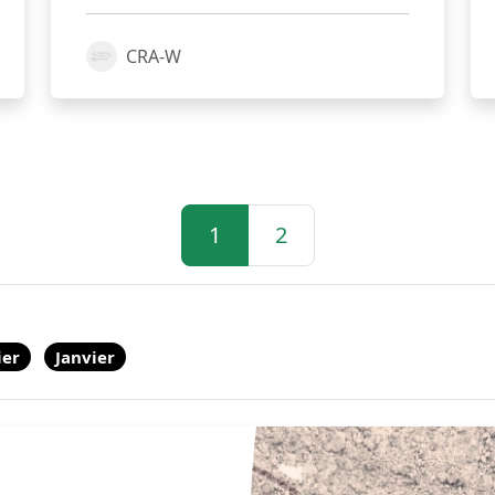
CRA-W
1
2
ier
Janvier