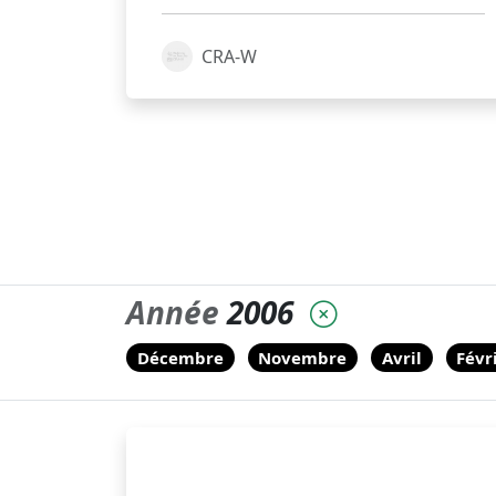
CRA-W
Année
2006
Décembre
Novembre
Avril
Févr