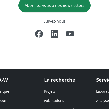
Abonnez-vous à nos newsletters
Suivez-nous
A-W
La recherche
Servi
orique
Projets
Laborat
opos
Publications
Analyse