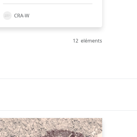
CRA-W
12
eléments