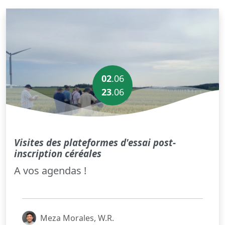
02
.06
23
.
06
Visites des plateformes d'essai post-
inscription céréales
A vos agendas !
Meza Morales, W.R.