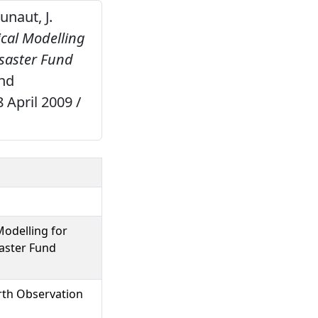
unaut, J.
cal Modelling
isaster Fund
and
 April 2009 /
odelling for
aster Fund
rth Observation