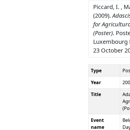
Piccard, I. , M
(2009).
Adasci
for Agricultu
(Poster).
Poste
Luxembourg Ea
23 October 2
Type
Pos
Year
20
Title
Ada
Agr
(Po
Event
Bel
name
Da