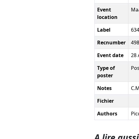
Event
Maa
location
Label
63
Recnumber
49
Event date
28 
Type of
Pos
poster
Notes
C.M
Fichier
Authors
Pic
A lire aussi