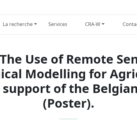
La recherche
Services
CRA-W
Conta
 The Use of Remote Se
cal Modelling for Agr
support of the Belgia
(Poster).