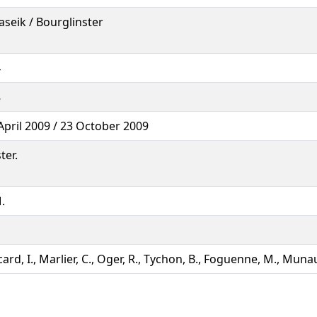
seik / Bourglinster
4
8
April 2009 / 23 October 2009
ter.
.
card, I., Marlier, C., Oger, R., Tychon, B., Foguenne, M., Munaut