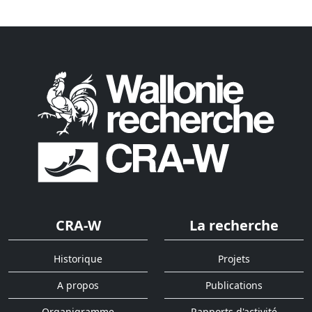
CRA-W
La recherche
Historique
Projets
A propos
Publications
Organigramme
Rapports d'activité