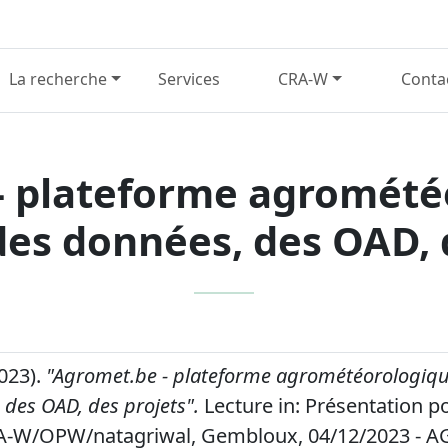
La recherche
Services
CRA-W
Conta
- plateforme agromété
des données, des OAD, 
2023).
"Agromet.be - plateforme agrométéorologiqu
 des OAD, des projets".
Lecture in: Présentation po
A-W/OPW/natagriwal, Gembloux, 04/12/2023 - A