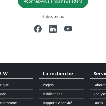
Abonnez-vous à nos newsletters
Suivez-nous
A-W
La recherche
Servi
orique
Projets
Laborat
opos
Publications
Analyse
anigramme
Rapports d'activité
Outils