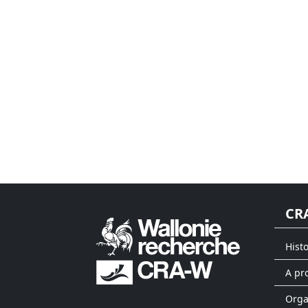
CR
Hist
A pr
Org