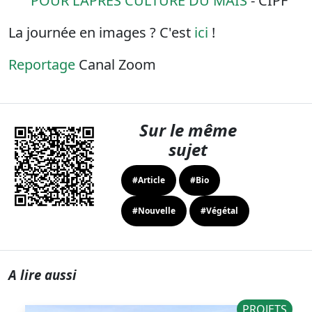
POUR L’APRÈS CULTURE DU MAÏS
- CIPF
La journée en images ? C'est
ici
!
Reportage
Canal Zoom
Sur le même
sujet
#Article
#Bio
#Nouvelle
#Végétal
A lire aussi
PROJETS