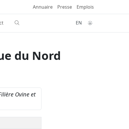
Annuaire
Presse
Emplois
ct
EN
que du Nord
Filière Ovine et