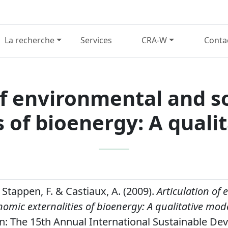
La recherche
Services
CRA-W
Conta
of environmental and 
s of bioenergy: A quali
n Stappen, F. & Castiaux, A. (2009).
Articulation of
omic externalities of bioenergy: A qualitative mode
n: The 15th Annual International Sustainable D