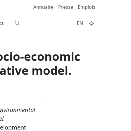
Annuaire
Presse
Emplois
ct
EN
socio-economic
tative model.
 environmental
l.
evelopment