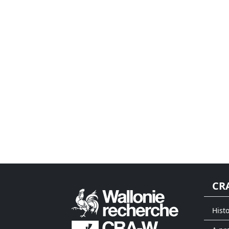
CR
Hist