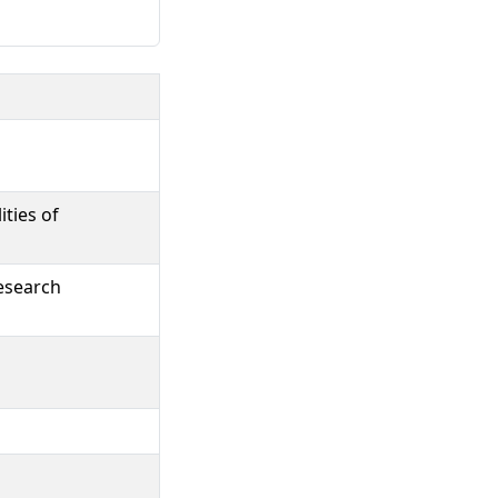
ties of
esearch